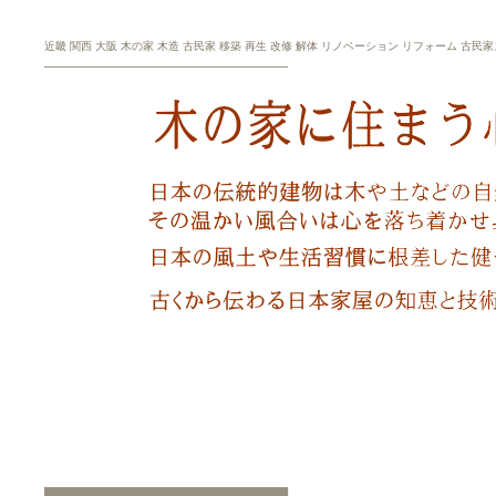
近畿 関西 大阪 木の家 木造 古民家 移築 再生 改修 解体 リノベーション リフォーム 古