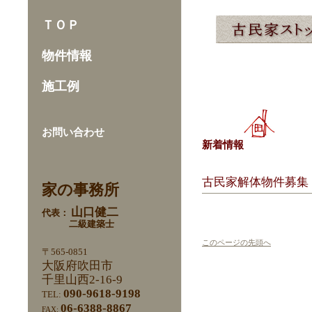
ＴＯＰ
物件情報
施工例
お問い合わせ
新着情報
古民家解体物件募集
家の事務所
山口健二
代表：
二級建築士
このページの先頭へ
〒565-0851
大阪府吹田市
千里山西2-16-9
090-9618-9198
TEL:
06-6388-8867
FAX: