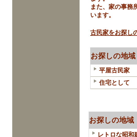
また、家の事務
います。
古民家をお探し
お探しの地域
平屋古民家
住宅として
お探しの地
域
レトロな昭和